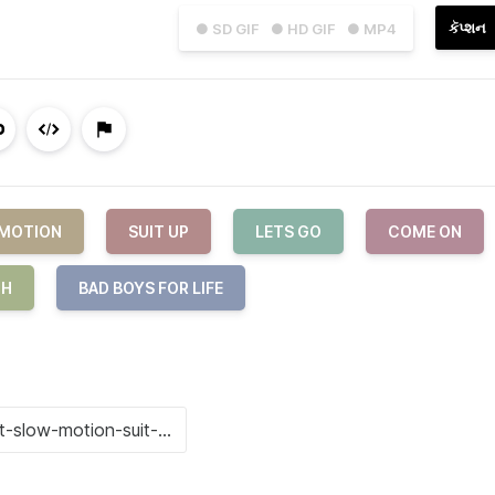
કૅપ્શન
● SD GIF
● HD GIF
● MP4
MOTION
SUIT UP
LETS GO
COME ON
TH
BAD BOYS FOR LIFE