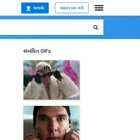
બનાવો
સાઇન ઇન કરો
સંબંધિત GIFs