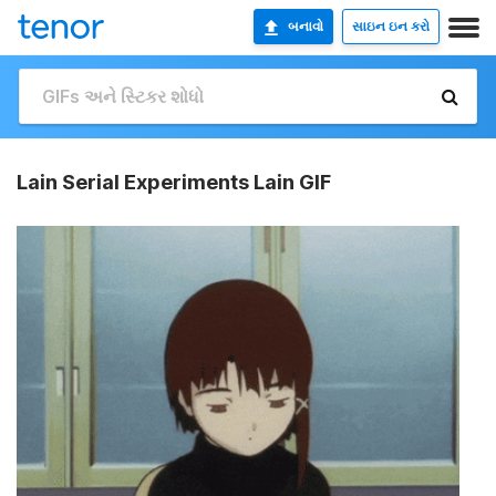
બનાવો
સાઇન ઇન કરો
Lain Serial Experiments Lain GIF