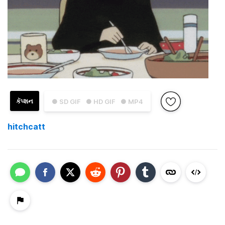
કૅપ્શન
● SD GIF
● HD GIF
● MP4
hitchcatt