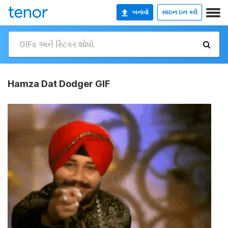
બનાવો
સાઇન ઇન કરો
Hamza Dat Dodger GIF