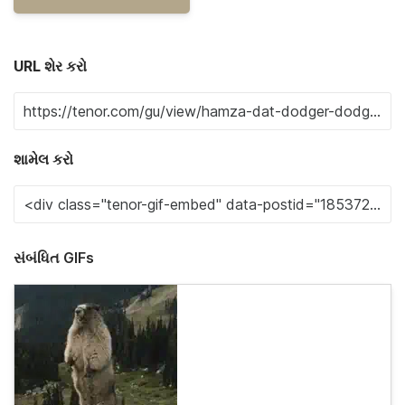
URL શેર કરો
શામેલ કરો
સંબંધિત GIFs