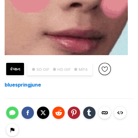
કૅપ્શન
● SD GIF
● HD GIF
● MP4
bluespringjune