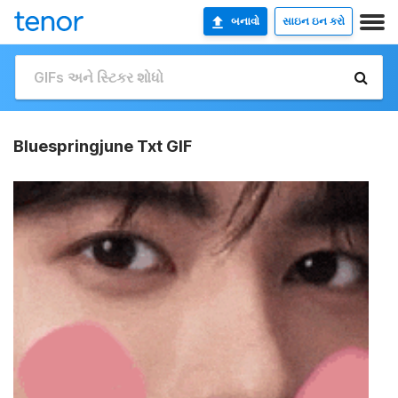
બનાવો
સાઇન ઇન કરો
Bluespringjune Txt GIF