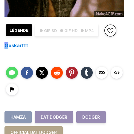
LÉGENDE
● GIF SD
● GIF HD
● MP4
O
oskarttt
HAMZA
DAT DODGER
DODGER
OFFICIAL DAT DODGER