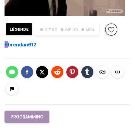
LÉGENDE
● GIF SD
● GIF HD
● MP4
B
brendan612
PROGRAMMING