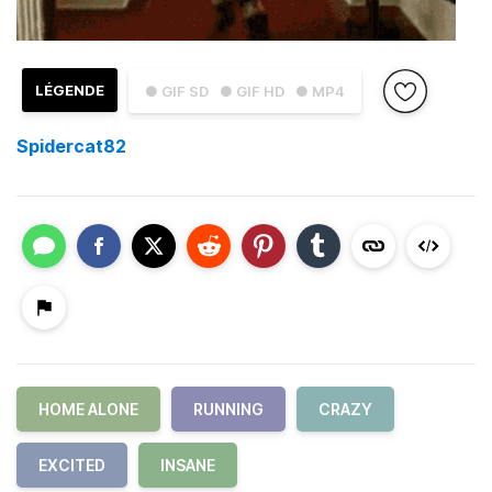
LÉGENDE
● GIF SD
● GIF HD
● MP4
Spidercat82
HOME ALONE
RUNNING
CRAZY
EXCITED
INSANE