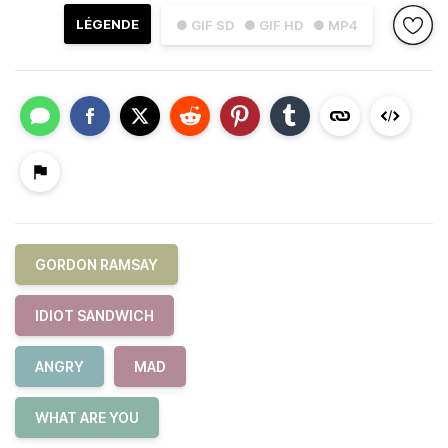
LÉGENDE
● GIF SD
● GIF HD
● MP4
GORDON RAMSAY
IDIOT SANDWICH
ANGRY
MAD
WHAT ARE YOU