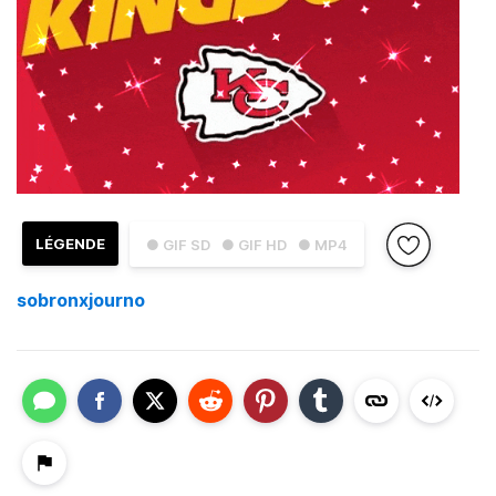
LÉGENDE
● GIF SD
● GIF HD
● MP4
sobronxjourno