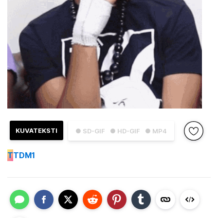
KUVATEKSTI
● SD-GIF
● HD-GIF
● MP4
T
TDM1