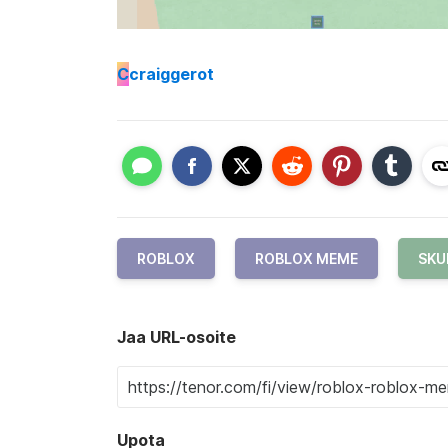
C
craiggerot
ROBLOX
ROBLOX MEME
SKU
Jaa URL-osoite
Upota