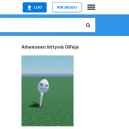
LUO
KIRJAUDU
Aiheeseen liittyviä GIFejä