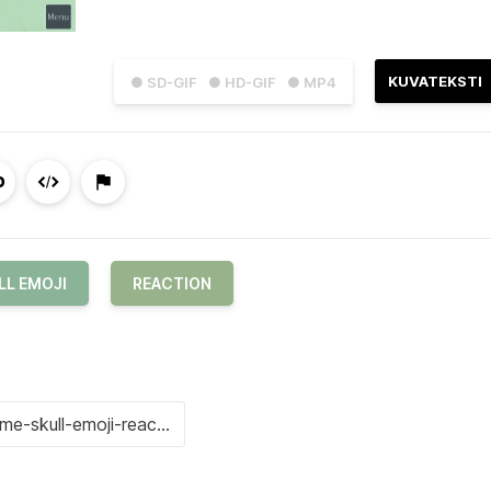
KUVATEKSTI
● SD-GIF
● HD-GIF
● MP4
LL EMOJI
REACTION