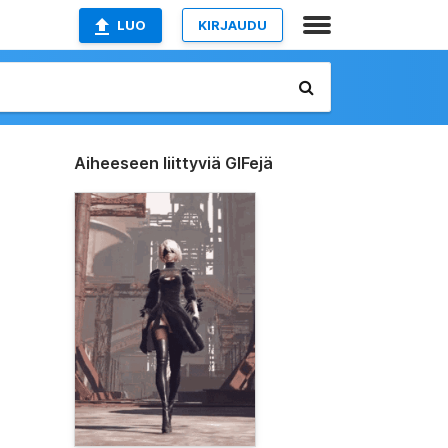
LUO
KIRJAUDU
Aiheeseen liittyviä GIFejä