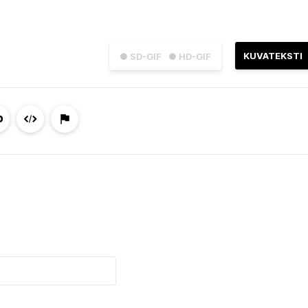
KUVATEKSTI
● SD-GIF
● HD-GIF