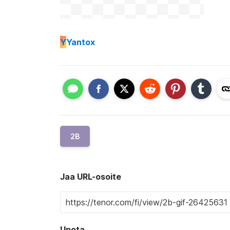
Y
Yantox
2B
Jaa URL-osoite
Upota