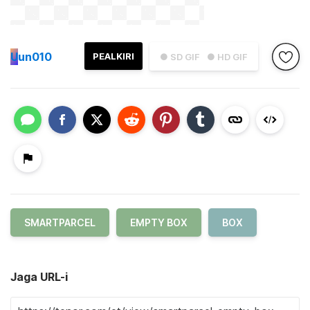
U
un010
PEALKIRI
● SD GIF
● HD GIF
SMARTPARCEL
EMPTY BOX
BOX
Jaga URL-i