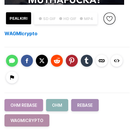
PEALKIRI
● SD GIF
● HD GIF
● MP4
WAGMIcrypto
OHM REBASE
OHM
REBASE
WAGMICRYPTO