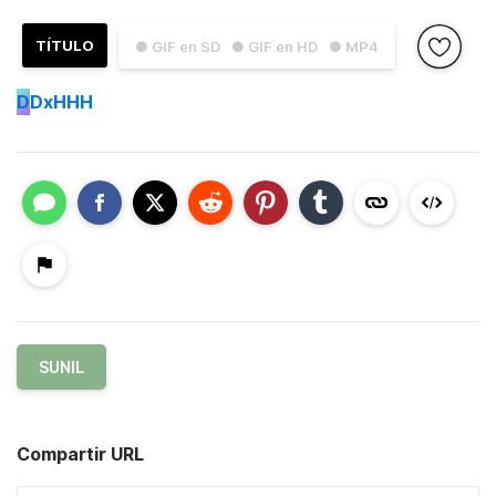
TÍTULO
● GIF en SD
● GIF en HD
● MP4
D
DxHHH
SUNIL
Compartir URL