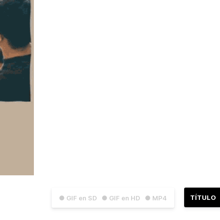
TÍTULO
● GIF en SD
● GIF en HD
● MP4