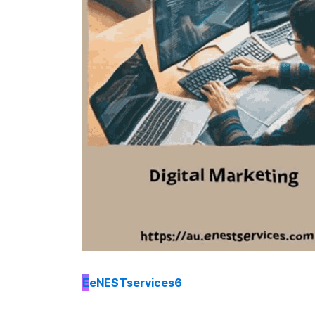
E
eNESTservices6