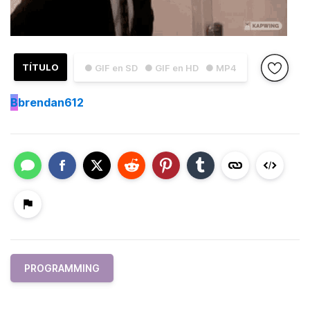
TÍTULO
● GIF en SD
● GIF en HD
● MP4
B
brendan612
PROGRAMMING