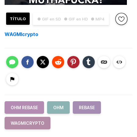
TÍTULO
● GIF en SD
● GIF en HD
● MP4
WAGMIcrypto
OHM REBASE
OHM
REBASE
WAGMICRYPTO