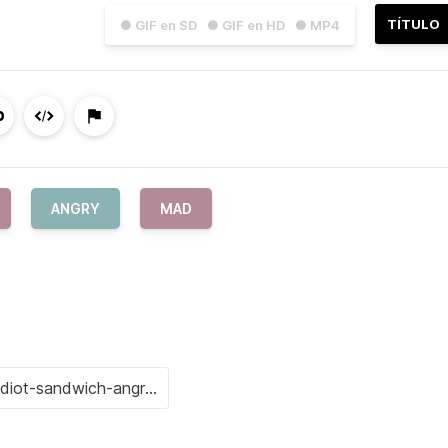
TÍTULO
● GIF en SD
● GIF en HD
● MP4
ANGRY
MAD