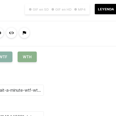
LEYENDA
● GIF en SD
● GIF en HD
● MP4
WTF
WTH