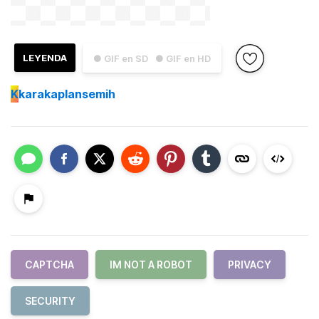
LEYENDA
● GIF en SD
● GIF en HD
K
karakaplansemih
CAPTCHA
IM NOT A ROBOT
PRIVACY
SECURITY