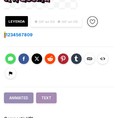
LEYENDA
● GIF en SD
● GIF en HD
1
1234567809
ANIMATED
TEXT