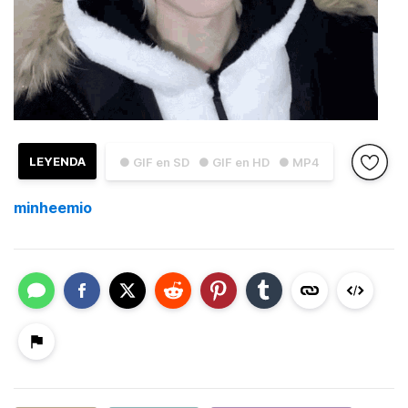
LEYENDA
● GIF en SD
● GIF en HD
● MP4
minheemio