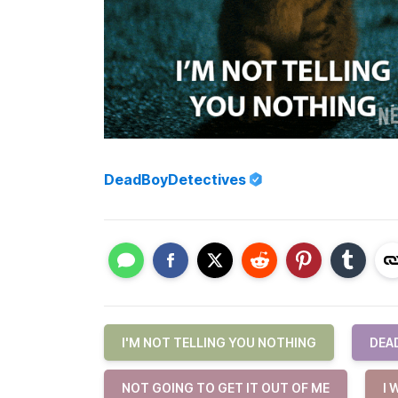
DeadBoyDetectives
I'M NOT TELLING YOU NOTHING
DEA
NOT GOING TO GET IT OUT OF ME
I 