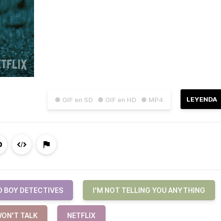
LEYENDA
● GIF en SD
● GIF en HD
● MP4
D BOY DETECTIVES
I'M NOT TELLING YOU ANYTHING
WON'T TALK
NETFLIX