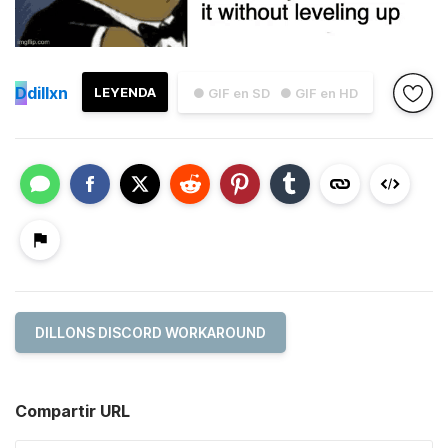
D
dillxn
LEYENDA
● GIF en SD
● GIF en HD
DILLONS DISCORD WORKAROUND
Compartir URL