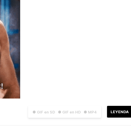
LEYENDA
● GIF en SD
● GIF en HD
● MP4