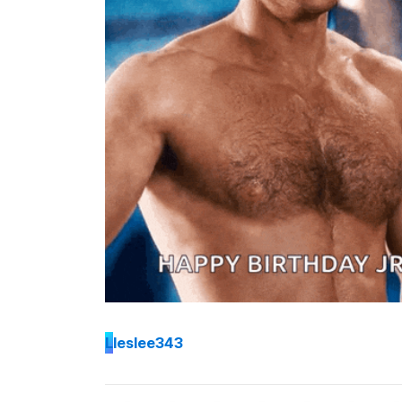
L
leslee343