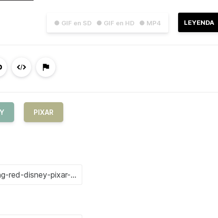
LEYENDA
● GIF en SD
● GIF en HD
● MP4
EY
PIXAR