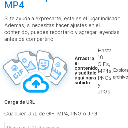
MP4
Si te ayuda a expresarte, este es el lugar indicado.
Además, si necesitas hacer ajustes en el
contenido, puedes recortarlo y agregar leyendas
antes de compartirlo.
Hasta
10
Arrastra
el
GIFs,
contenido
Explor
MP4s,
y suéltalo
archiv
aquí para
PNGs
subirlo
y
JPGs
Carga de URL
Cualquier URL de GIF, MP4, PNG o JPG