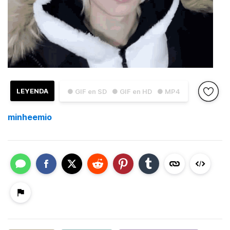
LEYENDA
● GIF en SD
● GIF en HD
● MP4
minheemio