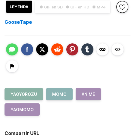
LEYENDA
● GIF en SD
● GIF en HD
● MP4
GooseTape
YAOYOROZU
MOMO
ANIME
YAOMOMO
Compartir URL