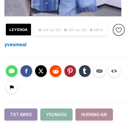
LEYENDA
● GIF en SD
● GIF en HD
● MP4
yvesmeal
TXT AWKS
YEONUGU
HUENING KAI