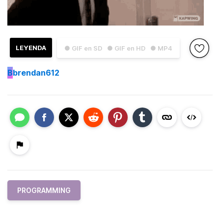
LEYENDA
● GIF en SD
● GIF en HD
● MP4
B
brendan612
PROGRAMMING