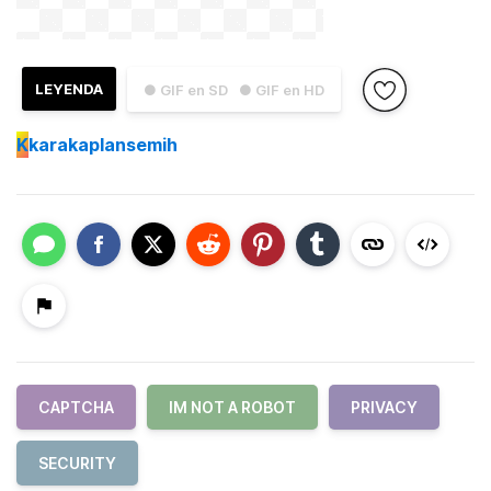
LEYENDA
● GIF en SD
● GIF en HD
K
karakaplansemih
CAPTCHA
IM NOT A ROBOT
PRIVACY
SECURITY