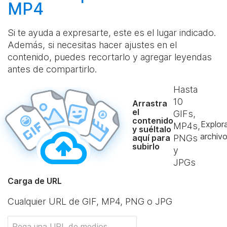
MP4
Si te ayuda a expresarte, este es el lugar indicado.
Además, si necesitas hacer ajustes en el
contenido, puedes recortarlo y agregar leyendas
antes de compartirlo.
Hasta
10
Arrastra
el
GIFs,
contenido
Explor
MP4s,
y suéltalo
archiv
aquí para
PNGs
subirlo
y
JPGs
Carga de URL
Cualquier URL de GIF, MP4, PNG o JPG