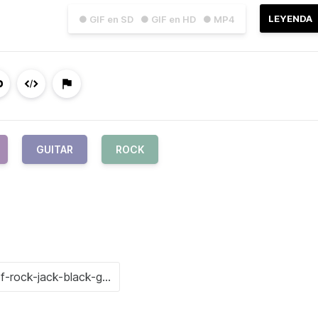
LEYENDA
● GIF en SD
● GIF en HD
● MP4
GUITAR
ROCK