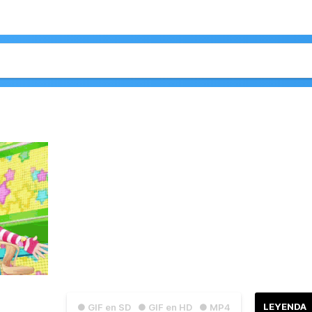
LEYENDA
● GIF en SD
● GIF en HD
● MP4