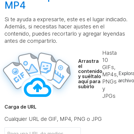
MP4
Si te ayuda a expresarte, este es el lugar indicado.
Además, si necesitas hacer ajustes en el
contenido, puedes recortarlo y agregar leyendas
antes de compartirlo.
Hasta
10
Arrastra
el
GIFs,
contenido
Explor
MP4s,
y suéltalo
archiv
aquí para
PNGs
subirlo
y
JPGs
Carga de URL
Cualquier URL de GIF, MP4, PNG o JPG