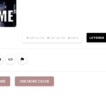
LEYENDA
● GIF en SD
● GIF en HD
● MP4
IME
ONE MORE CACHE