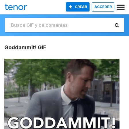
CREAR
ACCEDER
Goddammit! GIF