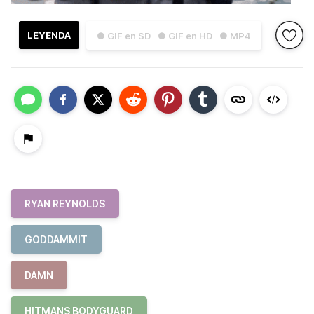
LEYENDA
● GIF en SD
● GIF en HD
● MP4
RYAN REYNOLDS
GODDAMMIT
DAMN
HITMANS BODYGUARD