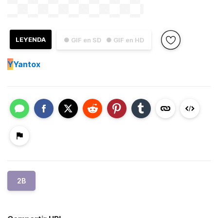
LEYENDA
● GIF en SD
● GIF en HD
Y
Yantox
2B