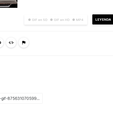
LEYENDA
● GIF en SD
● GIF en HD
● MP4