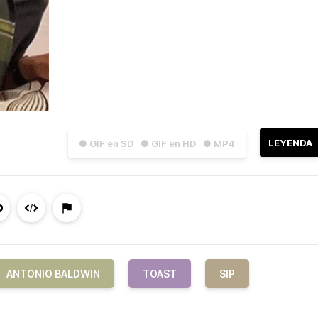
LEYENDA
● GIF en SD
● GIF en HD
● MP4
ANTONIO BALDWIN
TOAST
SIP