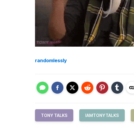
randomlessly
TONY TALKS
IAMTONYTALKS