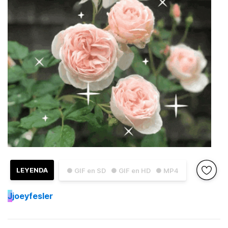
LEYENDA
● GIF en SD
● GIF en HD
● MP4
J
joeyfesler