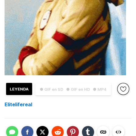
LEYENDA
● GIF en SD
● GIF en HD
● MP4
Elitelifereal