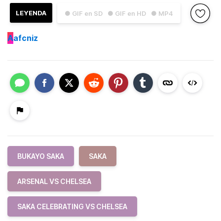
LEYENDA
● GIF en SD
● GIF en HD
● MP4
A
afcniz
BUKAYO SAKA
SAKA
ARSENAL VS CHELSEA
SAKA CELEBRATING VS CHELSEA