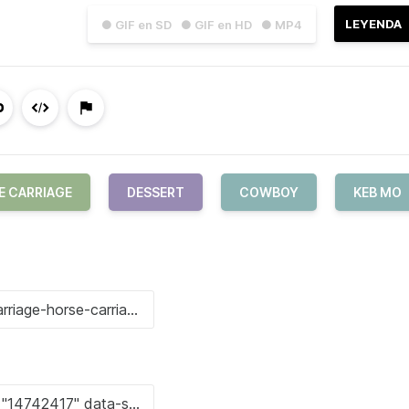
LEYENDA
● GIF en SD
● GIF en HD
● MP4
E CARRIAGE
DESSERT
COWBOY
KEB MO