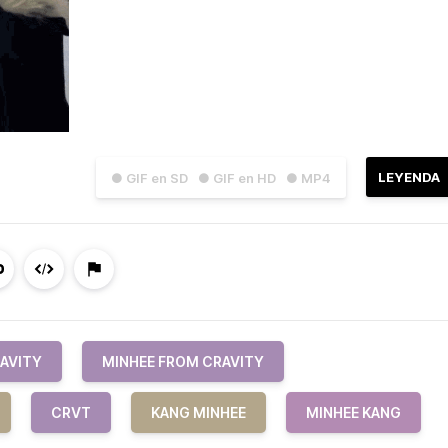
LEYENDA
● GIF en SD
● GIF en HD
● MP4
AVITY
MINHEE FROM CRAVITY
CRVT
KANG MINHEE
MINHEE KANG