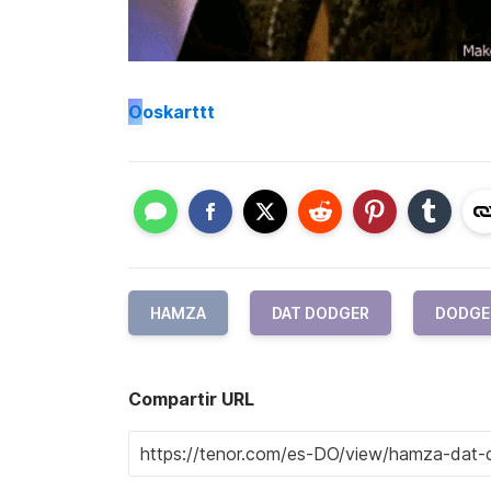
O
oskarttt
HAMZA
DAT DODGER
DODGE
Compartir URL