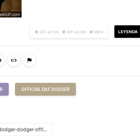
LEYENDA
● GIF en SD
● GIF en HD
● MP4
R
OFFICIAL DAT DODGER