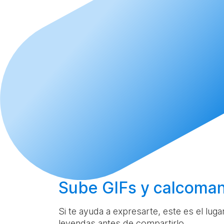
Sube
GIFs y calcoman
Si te ayuda a expresarte, este es el lug
leyendas antes de compartirlo.