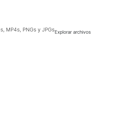
s, MP4s, PNGs y JPGs
Explorar archivos