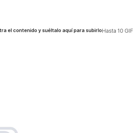
ra el contenido y suéltalo aquí para subirlo
Hasta
10
GIF