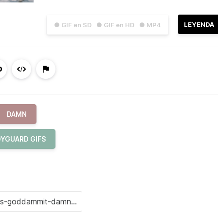
LEYENDA
● GIF en SD
● GIF en HD
● MP4
DAMN
YGUARD GIFS